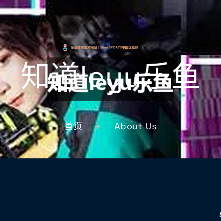
知道leyu乐鱼
首页
About Us