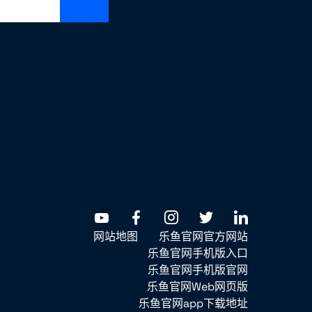
网站地图
乐鱼官网官方网站
乐鱼官网手机版入口
乐鱼官网手机版官网
乐鱼官网Web网页版
乐鱼官网app下载地址