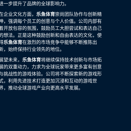
进一步提升了品牌的全球影响力。
在企业文化方面，
乐鱼体育
崇尚团队协作与创新精
神，强调每个员工的创意与个人价值。公司内部有
着开放包容的氛围，鼓励员工大胆尝试和表达自己
的想法。正是这种鼓励创新和自由表达的文化，使
得
乐鱼体育
在激烈的市场竞争中能够不断推陈出
新，始终保持行业领先的地位。
展望未来，
乐鱼体育
将继续保持技术创新与市场拓
展的双重动力，力求为全球玩家带来更多富有创意
与挑战性的游戏体验。公司将不断探索新的游戏形
式，利用先进技术打造更加沉浸和互动的游戏世
界，推动全球游戏产业向更高水平发展。