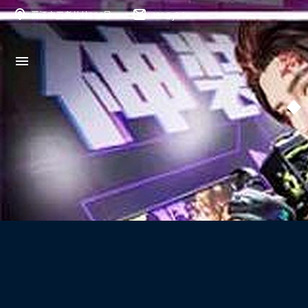
晋江市卫煮丛林166号
d88@j9.fo