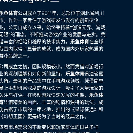
乐鱼体育
公司成立于2011年，总部位于湖北省利川
市。作为一家专注于游戏研发与发行的创新型企
业，公司自成立以来，始终秉持着“创造无界、游戏
无限”的理念，不断推动游戏产业的发展与进步。凭
借丰富的经验和雄厚的技术实力，
乐鱼体育
在全球
范围内取得了显著的成就，成为国内外玩家热爱的
游戏品牌之一。
公司成立之初，团队规模较小，然而凭借对游戏行
业的深刻理解和对创新的坚持，
乐鱼体育
迅速崭露
头角。最初的产品集中在手机游戏领域，凭借简单
易上手却极富深度的游戏设计，吸引了大量玩家的
关注与好评。在移动游戏快速发展的初期，
乐鱼体
育
凭借精美的画面、丰富的剧情和独特的玩法，成
功占据了市场的一席之地，推出的《星际征途》和
《幻想王国》更是成为了当时的经典之作。
随着市场需求的不断变化和玩家群体的日益多样