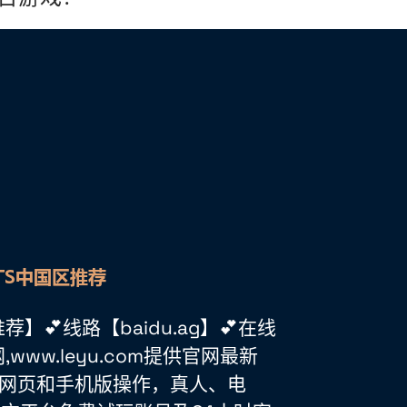
荐】💕线路【baidu.ag】💕在线
ww.leyu.com提供官网最新
持网页和手机版操作，真人、电