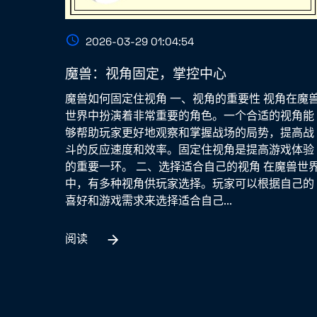
2026-03-29 01:04:54
魔兽：视角固定，掌控中心
魔兽如何固定住视角 一、视角的重要性 视角在魔
世界中扮演着非常重要的角色。一个合适的视角能
够帮助玩家更好地观察和掌握战场的局势，提高战
斗的反应速度和效率。固定住视角是提高游戏体验
的重要一环。 二、选择适合自己的视角 在魔兽世
中，有多种视角供玩家选择。玩家可以根据自己的
喜好和游戏需求来选择适合自己...
阅读