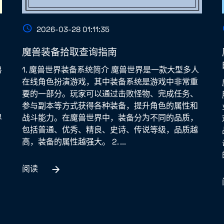
2026-03-28 01:11:35
魔兽装备拾取查询指南
兽
1. 魔兽世界装备系统简介 魔兽世界是一款大型多人
在线角色扮演游戏，其中装备系统是游戏中非常重
要的一部分。玩家可以通过击败怪物、完成任务、
参与副本等方式获得各种装备，提升角色的属性和
界
战斗能力。在魔兽世界中，装备分为不同的品质，
包括普通、优秀、精良、史诗、传说等级，品质越
高，装备的属性越强大。 2. ...
阅读