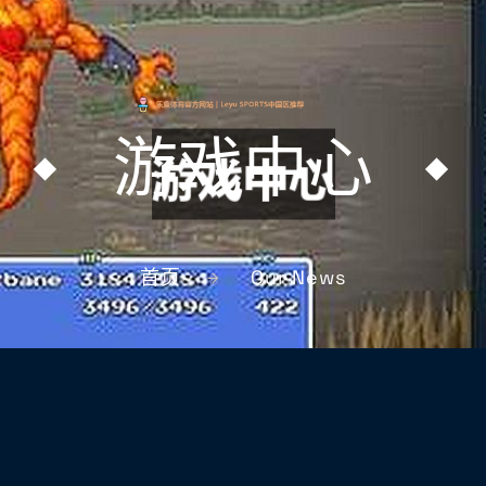
游戏中心
首页
Our News