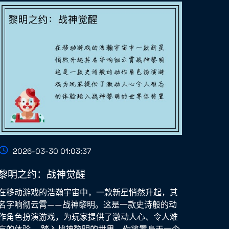
2026-03-30 01:03:37
黎明之约：战神觉醒
在移动游戏的浩瀚宇宙中，一款新星悄然升起，其
名字响彻云霄——战神黎明。这是一款史诗般的动
作角色扮演游戏，为玩家提供了激动人心、令人难