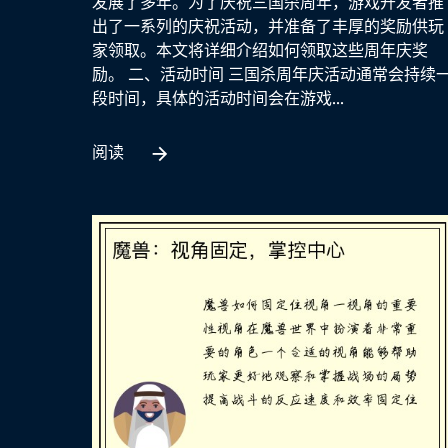
发展了多年。为了庆祝三国杀周年，游戏开发者推
出了一系列的庆祝活动，并准备了丰厚的奖励供玩
家领取。本文将详细介绍如何领取这些周年庆奖
励。 二、活动时间 三国杀周年庆活动通常会持续
段时间，具体的活动时间会在游戏...
阅读