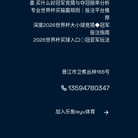
墨 买什么好冠军竞猜与夺冠赔率分析
专业世界杯买输赢规则｜投注平台推
荐
深度2026世界杯大小球竞猜◆冠军
投注指南
2026世界杯买球入口◇冠亚军玩法
晋江市卫煮丛林166号
13594780347
加入乐鱼leyu体育