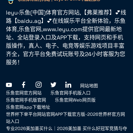
leyu·乐鱼(中国)体育官方网站,【弗莱推荐】💕线
路【baidu.ag】💕在线娱乐平台全新体验，乐鱼
体育,乐鱼官网,www.leyu.com提供官网最新地
址、全站登录入口及APP下载，支持网页和手机
版操作，真人、电子、电竞等娱乐游戏项目丰富
齐全，官方平台免费试玩账号及24小时客服为您
服务！
网站地图
乐鱼官网官方网站
乐鱼官网手机版入口
乐鱼官网手机版官网
乐鱼官网Web网页版
乐鱼官网app下载地址
世界杯下单平台网站官网APP下载官方版-2026世界杯官方网
站入口
专业2026美加墨买什么｜2026美加墨 买什么好冠军竞猜与夺