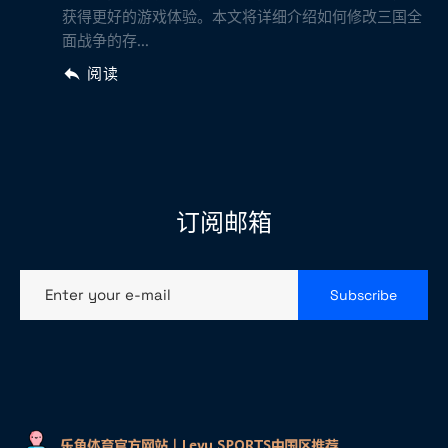
获得更好的游戏体验。本文将详细介绍如何修改三国全
面战争的存...
阅读
订阅邮箱
Enter your e-mail
Subscribe