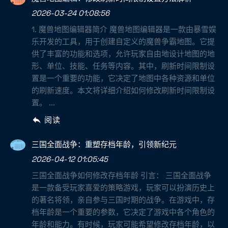
2026-03-24 01:08:56
1. 魔兽地图编辑器简介 魔兽地图编辑器是一款由暴雪娱
乐开发的工具，用于创建自定义的魔兽争霸地图。它提
供了丰富的功能和选项，允许玩家自由地设计地图的地
形、单位、技能、任务等内容。其中，刷新时间限制设
置是一个重要的功能，它决定了地图中各种资源和单位
的刷新速度。本文将详细介绍如何修改刷新时间限制设
置。 ...
阅读
三国全面战争：重塑存档年龄，引领新纪元
2026-04-12 01:05:45
三国全面战争如何修改存档年龄 引言： 三国全面战争
是一款备受玩家喜爱的策略游戏，玩家可以扮演历史上
的著名将领，亲自参与三国时期的战争。在游戏中，存
档年龄是一个重要的参数，它决定了游戏中各个角色的
年龄和能力。有时候，玩家可能希望修改存档年龄，以